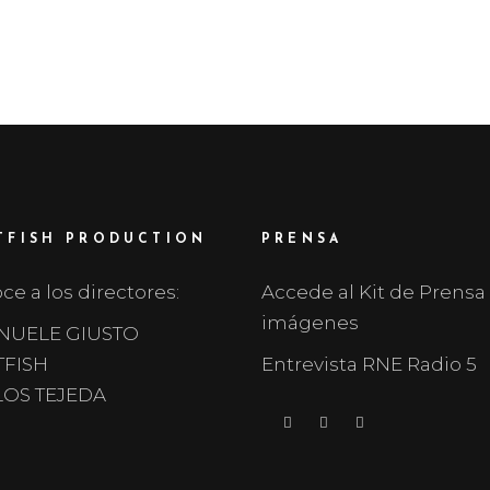
TFISH PRODUCTION
PRENSA
e a los directores:
Accede al Kit de Prensa
imágenes
NUELE GIUSTO
FISH
Entrevista RNE Radio 5
OS TEJEDA