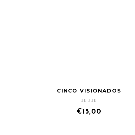
CINCO VISIONADOS
Valorado
con
5.00
€
15,00
de 5