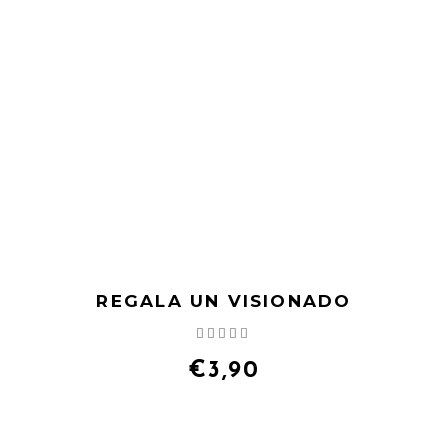
REGALA UN VISIONADO
Valorado
con
5.00
€
3,90
de 5