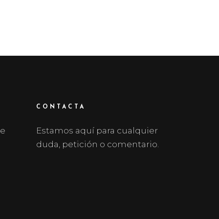
CONTACTA
 e
Estamos aquí para cualquier
duda, petición o comentario.