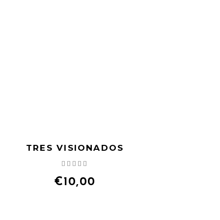
TRES VISIONADOS
Valorado
con
5.00
€
10,00
de 5